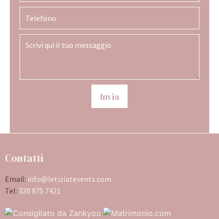
Invia
Contatti
Email:
info@letiziatevents.com
Tel:
320 875 7421